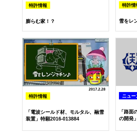
特許情
特許情報
雪をレ
膨らむ家！？
2017.2.28
ニュー
特許情報
「路面
「電波シールド材、モルタル、融雪
の開発
装置」特願2016-013884