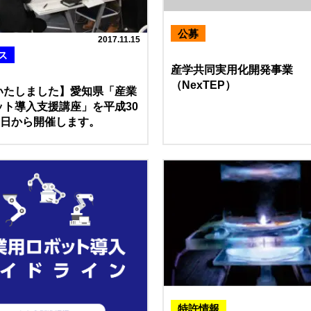
公募
2017.11.15
ス
産学共同実用化開発事業
（NexTEP）
いたしました】愛知県「産業
ット導入支援講座」を平成30
2日から開催します。
特許情報