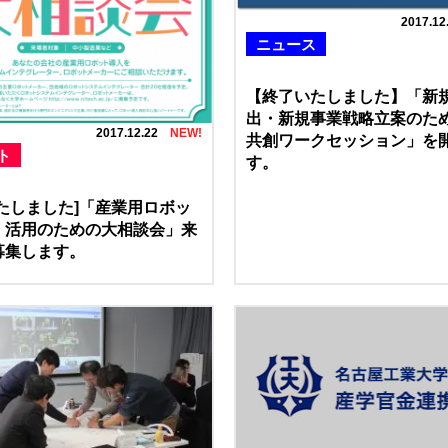
2017.12
ニュース
【終了いたしました】「新
出・新規事業戦略立案のた
2017.12.22
共創ワークセッション」を
ト
す。
たしました]「産業用ロボッ
・活用のための大相談会」来
募集します。