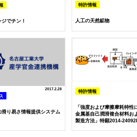
特許情報
報
人工の天然鉱物
ンジでチン！
2017.2.28
特許情報
ス
「強度および摩擦摩耗特性
の滑り易さ情報提供システム
金属基自己潤滑複合材料お
」
製造方法」特願2014-24092