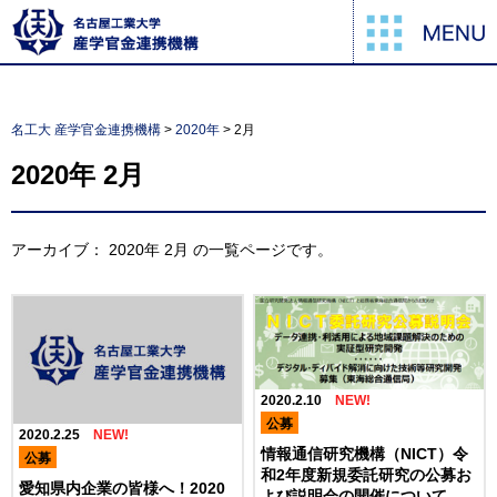
名工大 産学官金連携機構
>
2020年
>
2月
2020年
2月
アーカイブ：
2020年
2月
の一覧ページです。
2020.2.10
公募
2020.2.25
情報通信研究機構（NICT）令
公募
和2年度新規委託研究の公募お
愛知県内企業の皆様へ！2020
よび説明会の開催について