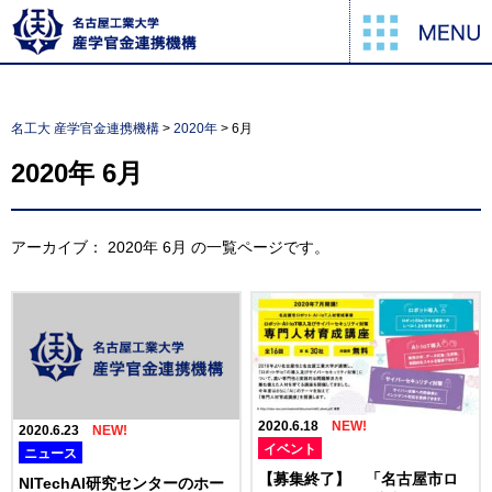
名工大 産学官金連携機構
>
2020年
>
6月
2020年
6月
アーカイブ：
2020年
6月
の一覧ページです。
2020.6.18
2020.6.23
イベント
ニュース
【募集終了】 「名古屋市ロ
NITechAI研究センターのホー