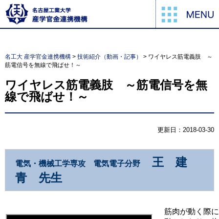
名工大 産学官金連携機構
>
技術紹介（動画・記事）
>
ワイヤレス筋電義肢 ～
筋電信号を無線で飛ばせ！～
ワイヤレス筋電義肢 ～筋電信号を無
線で飛ばせ！～
更新日：2018-03-30
王 建
電気・機械工学専攻 電気電子分野
青 先生
筋肉が動く際に