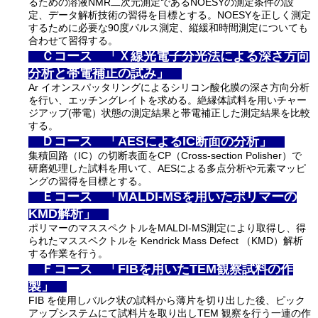
るための溶液NMR二次元測定であるNOESYの測定条件の設
定、データ解析技術の習得を目標とする。NOESYを正しく測定
するために必要な90度パルス測定、縦緩和時間測定についても
合わせて習得する。
Ｃコース 「Ｘ線光電子分光法による深さ方向
分析と帯電補正の試み」
Ar イオンスパッタリングによるシリコン酸化膜の深さ方向分析
を行い、エッチングレイトを求める。絶縁体試料を用いチャー
ジアップ(帯電）状態の測定結果と帯電補正した測定結果を比較
する。
Ｄコース 「AESによるIC断面の分析」
集積回路（IC）の切断表面をCP（Cross-section Polisher）で
研磨処理した試料を用いて、AESによる多点分析や元素マッピ
ングの習得を目標とする。
Ｅコース 「MALDI-MSを用いたポリマーの
KMD解析」
ポリマーのマススペクトルをMALDI-MS測定により取得し、得
られたマススペクトルを Kendrick Mass Defect （KMD）解析
する作業を行う。
Ｆコース 「FIBを用いたTEM観察試料の作
製」
FIB を使用しバルク状の試料から薄片を切り出した後、ピック
アップシステムにて試料片を取り出しTEM 観察を行う一連の作