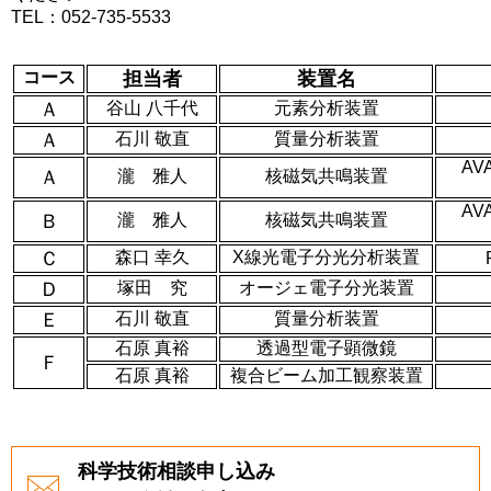
TEL：052-735-5533
コース
担当者
装置名
Ａ
谷山 八千代
元素分析装置
Ａ
石川 敬直
質量分析装置
AVA
Ａ
瀧 雅人
核磁気共鳴装置
AVA
Ｂ
瀧 雅人
核磁気共鳴装置
Ｃ
森口 幸久
X線光電子分光分析装置
Ｄ
塚田 究
オージェ電子分光装置
Ｅ
石川 敬直
質量分析装置
石原 真裕
透過型電子顕微鏡
Ｆ
石原 真裕
複合ビーム加工観察装置
科学技術相談申し込み