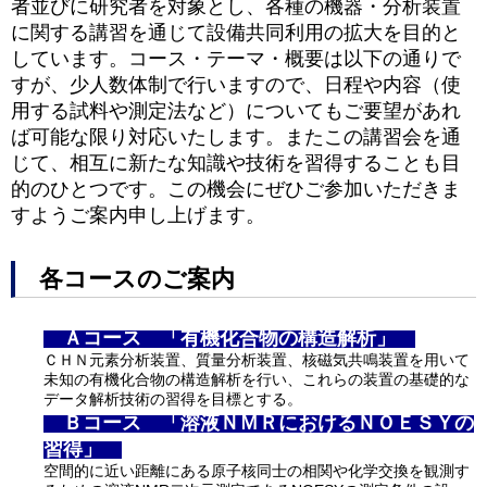
者並びに研究者を対象とし、各種の機器・分析装置
に関する講習を通じて設備共同利用の拡大を目的と
しています。コース・テーマ・概要は以下の通りで
すが、少人数体制で行いますので、日程や内容（使
用する試料や測定法など）についてもご要望があれ
ば可能な限り対応いたします。またこの講習会を通
じて、相互に新たな知識や技術を習得することも目
的のひとつです。この機会にぜひご参加いただきま
すようご案内申し上げます。
各コースのご案内
Ａコース 「有機化合物の構造解析」
ＣＨＮ元素分析装置、質量分析装置、核磁気共鳴装置を用いて
未知の有機化合物の構造解析を行い、これらの装置の基礎的な
データ解析技術の習得を目標とする。
Ｂコース 「溶液ＮＭＲにおけるＮＯＥＳＹの
習得」
空間的に近い距離にある原子核同士の相関や化学交換を観測す