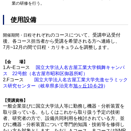
業の研修を行う。
使用設備
それぞれのコースについて、受講申込受付
開催期間・日程
後、各コース担当者から受講を希望される方へ連絡し、
7月~12月の間で日程・カリキュラムを調整します。
【会 場】
1.A~Eコース
国立大学法人名古屋工業大学鶴舞キャンパ
ス 22号館（名古屋市昭和区御器所町）
2.Fコース
国立大学法人名古屋工業大学先進セラミック
ス研究センター（岐阜県多治見市
旭ヶ丘10-6-29
）
【受講資格】
一般企業並びに国立大学法人等に勤務し機器・分析装置を
取り扱っている、もしくはこれから取り扱う予定の技術
者、研究者の方で、設備共同利用を検討されている方、並
びに機器・分析装置について専門的知識・技術等を修得し
たい方を対象とします。ただしＡコース、ＢコースはNMR