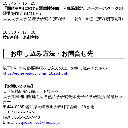
15：45 ～ 16：25
「固体材料における運動性評価 ～低温測定、メーカースペックの
限界を超えるには～」
大阪大学大学院 理学研究科 技術部 稲角 直也（技術専門職員）
16：30 ～ 17：00
技術相談・名刺交換
お申し込み方法・お問合せ先
以下URLから必要事項をご入力の上、お申し込みください。
https://eqnet-study.jp/nmr1025.html
【お問い合せ先】
大学連携研究設備ネットワーク
大学共同利用機関法人 自然科学研究機構 分子科学研究所 機器セン
ター
〒444-8585 愛知県岡崎市明大寺町字西郷中38番地
TEL：0564-55-7431
FAX：0564-55-7448
E-mail：
eqnet-office@ims.ac.jp