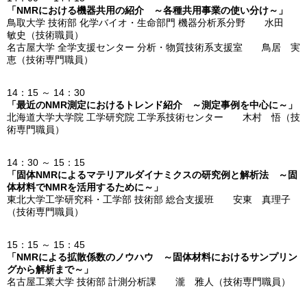
「NMRにおける機器共用の紹介 ～各種共用事業の使い分け～」
鳥取大学 技術部 化学バイオ・生命部門 機器分析系分野 水田
敏史（技術職員）
名古屋大学 全学支援センター 分析・物質技術系支援室 鳥居 実
恵（技術専門職員）
14：15 ～ 14：30
「最近のNMR測定におけるトレンド紹介 ～測定事例を中心に～」
北海道大学大学院 工学研究院 工学系技術センター 木村 悟（技
術専門職員）
14：30 ～ 15：15
「固体NMRによるマテリアルダイナミクスの研究例と解析法 ～固
体材料でNMRを活用するために～」
東北大学工学研究科・工学部 技術部 総合支援班 安東 真理子
（技術専門職員）
15：15 ～ 15：45
「NMRによる拡散係数のノウハウ ～固体材料におけるサンプリン
グから解析まで～」
名古屋工業大学 技術部 計測分析課 瀧 雅人（技術専門職員）