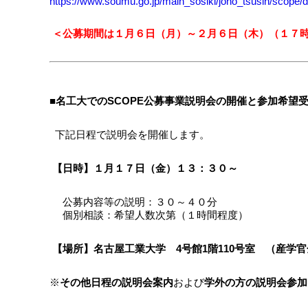
https://www.soumu.go.jp/main_sosiki/joho_tsusin/scope/d
＜公募期間は１月６日（月）～２月６
日（木）（１７
■名工大でのSCOPE公募事業説明会の開催と参加希望
下記日程で説明会を開催します。
【日時】１月１７日（金）１３：３０～
公募内容等の説明：３０～４０分
個別相談：希望人数次第（１時間程度）
【場所】名古屋工業大学 4号館1階110号室 （産学
※
その他日程の説明会案内
および
学外の方の説明会参加