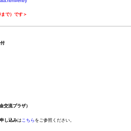
ata.html#entry
時まで）です＞
受付
官金交流プラザ）
申し込み
は
こちら
をご参照ください。